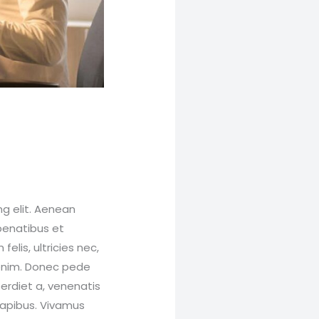
g elit. Aenean
penatibus et
lis, ultricies nec,
 enim. Donec pede
mperdiet a, venenatis
 dapibus. Vivamus