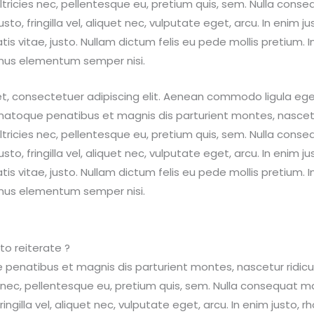
ltricies nec, pellentesque eu, pretium quis, sem. Nulla cons
to, fringilla vel, aliquet nec, vulputate eget, arcu. In enim ju
is vitae, justo. Nullam dictum felis eu pede mollis pretium. I
mus elementum semper nisi.
et, consectetuer adipiscing elit. Aenean commodo ligula eg
natoque penatibus et magnis dis parturient montes, nascetu
ltricies nec, pellentesque eu, pretium quis, sem. Nulla cons
to, fringilla vel, aliquet nec, vulputate eget, arcu. In enim ju
is vitae, justo. Nullam dictum felis eu pede mollis pretium. I
mus elementum semper nisi.
to reiterate ?
 penatibus et magnis dis parturient montes, nascetur ridic
es nec, pellentesque eu, pretium quis, sem. Nulla consequat m
ingilla vel, aliquet nec, vulputate eget, arcu. In enim justo, 