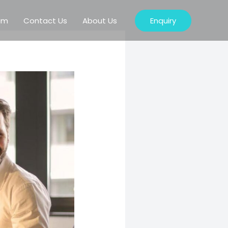
ram
Contact Us
About Us
Enquiry