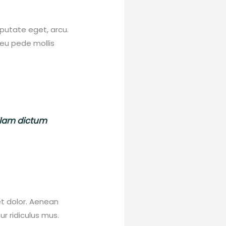
lputate eget, arcu.
s eu pede mollis
ullam dictum
et dolor. Aenean
r ridiculus mus.