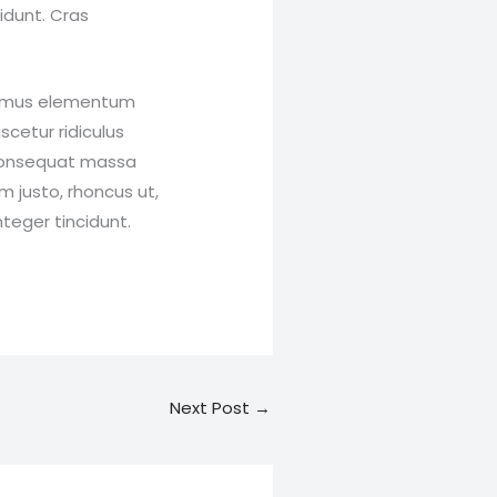
cidunt. Cras
Vivamus elementum
cetur ridiculus
a consequat massa
im justo, rhoncus ut,
nteger tincidunt.
Next Post
→