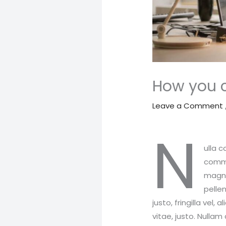
How you c
Leave a Comment
N
ulla 
commo
magnis
pelle
justo, fringilla vel,
vitae, justo. Nullam