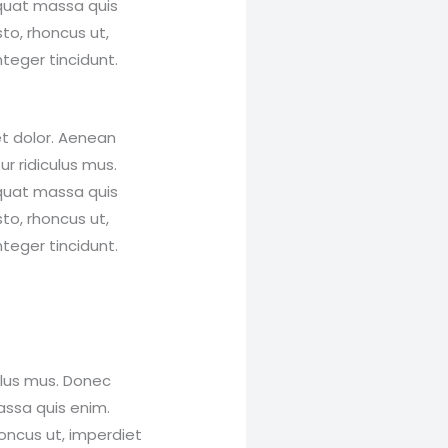
equat massa quis
sto, rhoncus ut,
nteger tincidunt.
et dolor. Aenean
r ridiculus mus.
equat massa quis
sto, rhoncus ut,
nteger tincidunt.
ulus mus. Donec
assa quis enim.
rhoncus ut, imperdiet