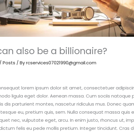
an also be a billionaire?
/
Posts
/ By
rcservices07021990@gmail.com
consequat lorem ipsum dolor sit amet, consectetuer adipiscin
do ligula eget dolor. Aenean massa. Cum sociis natoque 
 dis parturient montes, nascetur ridiculus mus. Donec quam fe
ntesque eu, pretium quis, sem. Nulla consequat massa quis
 aliquet nec, vulputate eget, arcu. In enim justo, rhoncus ut, i
 dictum felis eu pede mollis pretium. Integer tincidunt. Cras